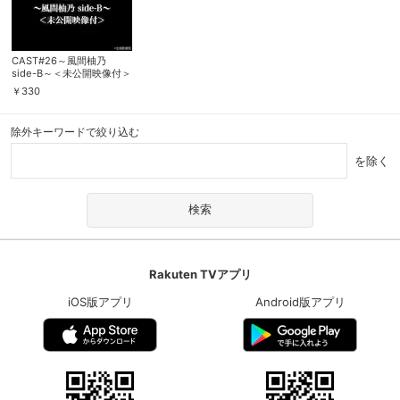
CAST#26～風間柚乃
side-B～＜未公開映像付＞
￥
330
除外キーワードで絞り込む
を除く
会員設定
会員情報
閉じる
Rakuten TVアプリ
iOS版アプリ
Android版アプリ
基本情報、本人連絡先、パスワード 、クレ
会員情報変更
ジットカード情報の変更が可能です。
決済方法変更
決済方法の変更が可能です。