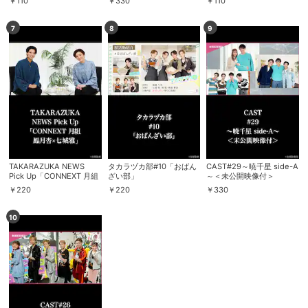
￥
110
￥
330
￥
110
七城雅・稀惺かずと」～
2024年12月-2025年1月よ
り～
7
8
9
TAKARAZUKA NEWS
タカラヅカ部#10「おばん
CAST#29～暁千星 side-A
Pick Up「CONNEXT 月組
ざい部」
～＜未公開映像付＞
鳳月杏×七城雅」
￥
220
￥
220
￥
330
10