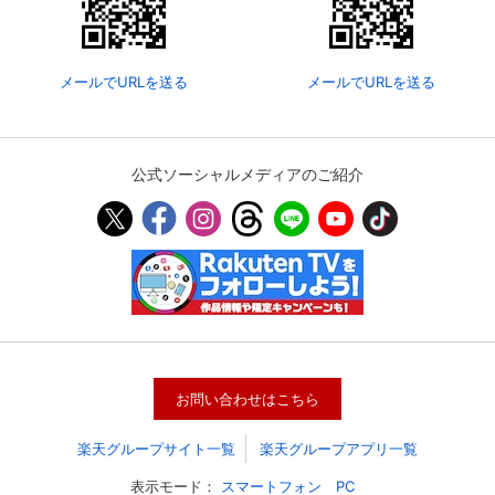
購入明細
４ヵ月分の購入明細の確認が可能です。
メールでURLを送る
メールでURLを送る
現在獲得済みのお得なクーポンを確認でき
Myクーポン
ます。
公式ソーシャルメディアのご紹介
レンタル、購入、定額見放題の購入履歴の
購入履歴
確認が可能です。こちらから視聴いただく
と便利です。
お気に入りに登録した作品を確認できま
お気に入り
す。お気に入りに追加した作品の削除も可
能です。
サイト内の閲覧履歴を確認できます。履歴
閲覧履歴
の削除も可能です。
お問い合わせはこちら
サイト内で表示される作品の表示制限が可
楽天グループサイト一覧
楽天グループアプリ一覧
視聴年齢制限
能です。5段階の年齢区分から選択できま
す。
表示モード：
スマートフォン
PC