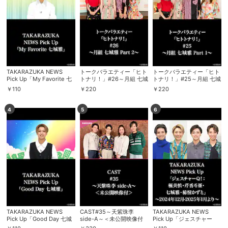
TAKARAZUKA NEWS
トークバラエティー「ヒト
トークバラエティー「ヒト
Pick Up「My Favorite 七
トナリ！」#26～月組 七城
トナリ！」#25～月組 七城
城雅」
雅 Part 2～
雅 Part 1～
￥
110
￥
220
￥
220
4
5
6
TAKARAZUKA NEWS
CAST#35～天紫珠李
TAKARAZUKA NEWS
Pick Up「Good Day 七城
side-A～＜未公開映像付
Pick Up「ジェスチャー
雅」
＞
Q！：極美慎・芹香斗亜・