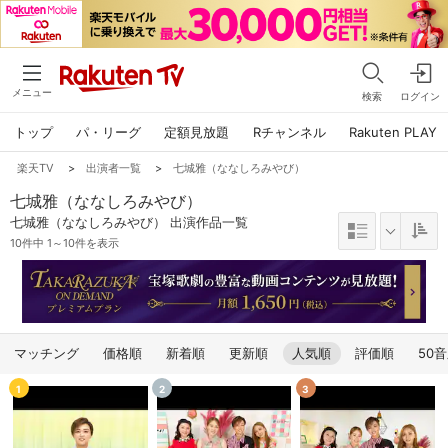
メニュー
検索
ログイン
トップ
パ・リーグ
定額見放題
Rチャンネル
Rakuten PLAY
楽天TV
>
出演者一覧
>
七城雅（ななしろみやび）
七城雅（ななしろみやび）
七城雅（ななしろみやび） 出演作品一覧
10件中 1～10件を表示
マッチング
価格順
新着順
更新順
人気順
評価順
50
1
2
3