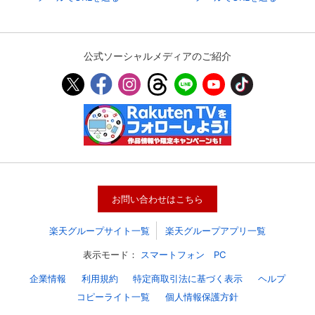
購入明細
４ヵ月分の購入明細の確認が可能です。
公式ソーシャルメディアのご紹介
現在獲得済みのお得なクーポンを確認でき
Myクーポン
ます。
レンタル、購入、定額見放題の購入履歴の
購入履歴
確認が可能です。こちらから視聴いただく
と便利です。
お気に入りに登録した作品を確認できま
お気に入り
す。お気に入りに追加した作品の削除も可
お問い合わせはこちら
能です。
楽天グループサイト一覧
楽天グループアプリ一覧
サイト内の閲覧履歴を確認できます。履歴
閲覧履歴
の削除も可能です。
表示モード：
スマートフォン
PC
企業情報
利用規約
特定商取引法に基づく表示
ヘルプ
サイト内で表示される作品の表示制限が可
視聴年齢制限
能です。5段階の年齢区分から選択できま
コピーライト一覧
個人情報保護方針
す。