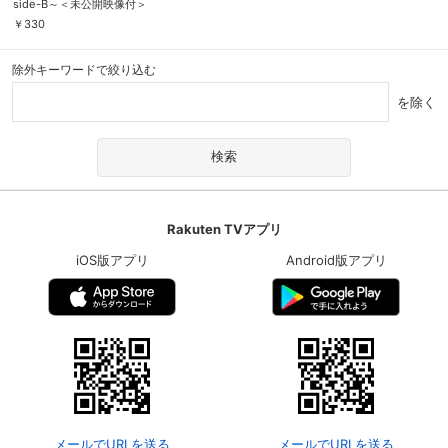
side-B～＜未公開映像付＞
￥
330
除外キーワードで絞り込む
を除く
Rakuten TVアプリ
iOS版アプリ
Android版アプリ
会員設定
会員情報
閉じる
基本情報、本人連絡先、パスワード 、クレ
会員情報変更
ジットカード情報の変更が可能です。
決済方法変更
決済方法の変更が可能です。
メールでURLを送る
メールでURLを送る