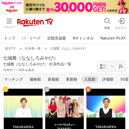
メニュー
検索
ログイン
トップ
パ・リーグ
定額見放題
Rチャンネル
Rakuten PLAY
楽天TV
>
出演者一覧
>
七城雅（ななしろみやび）
七城雅（ななしろみやび）
七城雅（ななしろみやび） 出演作品一覧
10件中 1～10件を表示
マッチング
価格順
新着順
更新順
人気順
評価順
50
1
2
3