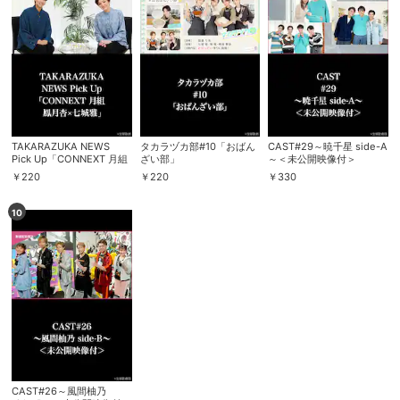
TAKARAZUKA NEWS
タカラヅカ部#10「おばん
CAST#29～暁千星 side-A
Pick Up「CONNEXT 月組
ざい部」
～＜未公開映像付＞
鳳月杏×七城雅」
￥
220
￥
220
￥
330
10
CAST#26～風間柚乃