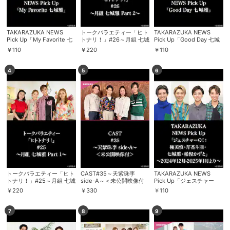
TAKARAZUKA NEWS
トークバラエティー「ヒト
TAKARAZUKA NEWS
Pick Up「My Favorite 七
トナリ！」#26～月組 七城
Pick Up「Good Day 七城
城雅」
雅 Part 2～
雅」
￥
110
￥
220
￥
110
4
5
6
トークバラエティー「ヒト
CAST#35～天紫珠李
TAKARAZUKA NEWS
トナリ！」#25～月組 七城
side-A～＜未公開映像付
Pick Up「ジェスチャー
雅 Part 1～
＞
Q！：極美慎・芹香斗亜・
￥
220
￥
330
￥
110
七城雅・稀惺かずと」～
2024年12月-2025年1月よ
り～
7
8
9