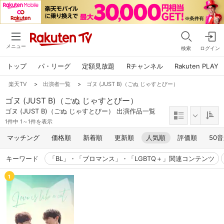
メニュー
検索
ログイン
トップ
パ・リーグ
定額見放題
Rチャンネル
Rakuten PLAY
楽天TV
>
出演者一覧
>
ゴヌ (JUST B)（ごぬ じゃすとびー）
ゴヌ (JUST B)（ごぬ じゃすとびー）
ゴヌ (JUST B)（ごぬ じゃすとびー） 出演作品一覧
1件中 1～1件を表示
マッチング
価格順
新着順
更新順
人気順
評価順
50
キーワード
「BL」・「ブロマンス」・「LGBTQ＋」関連コンテンツ
1