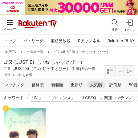
メニュー
検索
ログイン
トップ
パ・リーグ
定額見放題
Rチャンネル
Rakuten PLAY
楽天TV
>
出演者一覧
>
ゴヌ (JUST B)（ごぬ じゃすとびー）
ゴヌ (JUST B)（ごぬ じゃすとびー）
ゴヌ (JUST B)（ごぬ じゃすとびー） 出演作品一覧
1件中 1～1件を表示
マッチング
価格順
新着順
更新順
人気順
評価順
50
キーワード
「BL」・「ブロマンス」・「LGBTQ＋」関連コンテンツ
1