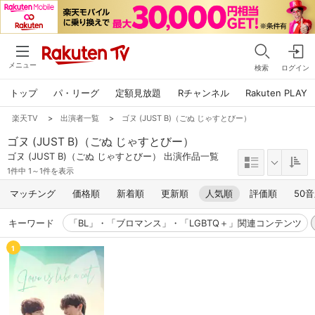
メニュー
検索
ログイン
トップ
パ・リーグ
定額見放題
Rチャンネル
Rakuten PLAY
楽天TV
>
出演者一覧
>
ゴヌ (JUST B)（ごぬ じゃすとびー）
ゴヌ (JUST B)（ごぬ じゃすとびー）
ゴヌ (JUST B)（ごぬ じゃすとびー） 出演作品一覧
1件中 1～1件を表示
マッチング
価格順
新着順
更新順
人気順
評価順
50
キーワード
「BL」・「ブロマンス」・「LGBTQ＋」関連コンテンツ
1