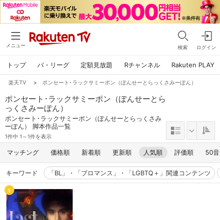
メニュー
検索
ログイン
トップ
パ・リーグ
定額見放題
Rチャンネル
Rakuten PLAY
楽天TV
>
ポンセート･ラックサミーポン（ぽんせーとらっくさみーぽん）
ポンセート･ラックサミーポン（ぽんせーとら
っくさみーぽん）
ポンセート･ラックサミーポン（ぽんせーとらっくさみ
ーぽん） 脚本作品一覧
1件中 1～1件を表示
マッチング
価格順
新着順
更新順
人気順
評価順
50
キーワード
「BL」・「ブロマンス」・「LGBTQ＋」関連コンテンツ
1