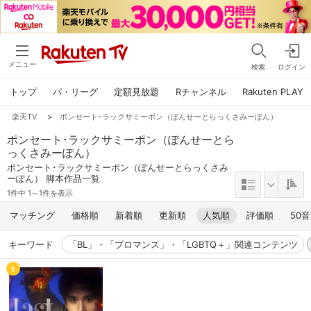
メニュー
検索
ログイン
トップ
パ・リーグ
定額見放題
Rチャンネル
Rakuten PLAY
楽天TV
>
ポンセート･ラックサミーポン（ぽんせーとらっくさみーぽん）
ポンセート･ラックサミーポン（ぽんせーとら
っくさみーぽん）
ポンセート･ラックサミーポン（ぽんせーとらっくさみ
ーぽん） 脚本作品一覧
1件中 1～1件を表示
マッチング
価格順
新着順
更新順
人気順
評価順
50
キーワード
「BL」・「ブロマンス」・「LGBTQ＋」関連コンテンツ
1