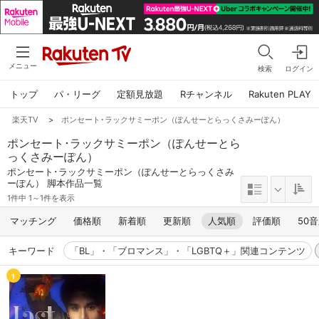
メニュー
検索
ログイン
トップ
パ・リーグ
定額見放題
Rチャンネル
Rakuten PLAY
楽天TV
>
ポンセート･ラックサミーポン（ぽんせーとらっくさみーぽん）
ポンセート･ラックサミーポン（ぽんせーとら
っくさみーぽん）
ポンセート･ラックサミーポン（ぽんせーとらっくさみ
ーぽん） 脚本作品一覧
1件中 1～1件を表示
マッチング
価格順
新着順
更新順
人気順
評価順
50
キーワード
「BL」・「ブロマンス」・「LGBTQ＋」関連コンテンツ
1