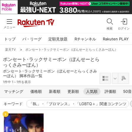
メニュー
検索
ログイン
トップ
パ・リーグ
定額見放題
Rチャンネル
Rakuten PLAY
楽天TV
>
ポンセート･ラックサミーポン（ぽんせーとらっくさみーぽん）
ポンセート･ラックサミーポン（ぽんせーとら
っくさみーぽん）
ポンセート･ラックサミーポン（ぽんせーとらっくさみ
ーぽん） 脚本作品一覧
1件中 1～1件を表示
マッチング
価格順
新着順
更新順
人気順
評価順
50
キーワード
「BL」・「ブロマンス」・「LGBTQ＋」関連コンテンツ
1