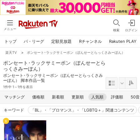
メニュー
検索
ログイン
トップ
パ・リーグ
定額見放題
Rチャンネル
Rakuten PLAY
楽天TV
>
ポンセート･ラックサミーポン（ぽんせーとらっくさみーぽん）
ポンセート･ラックサミーポン（ぽんせーとら
っくさみーぽん）
ポンセート･ラックサミーポン（ぽんせーとらっくさみ
ーぽん） 脚本作品一覧
1件中 1～1件を表示
マッチング
価格順
新着順
更新順
人気順
評価順
50
キーワード
「BL」・「ブロマンス」・「LGBTQ＋」関連コンテンツ
1