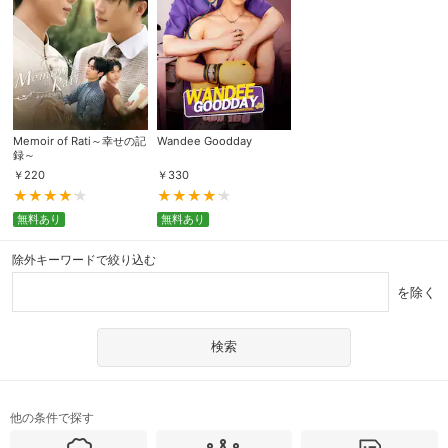
Memoir of Rati～幸せの記
Wandee Goodday
録～
￥
220
￥
330
無料あり
無料あり
除外キーワードで絞り込む
を除く
他の条件で探す