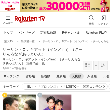
メニュー
検索
ログイン
トップ
パ・リーグ
定額見放題
Rチャンネル
Rakuten PLAY
楽天TV
>
出演者一覧
>
サーリン・ロナギアット（イン／Inn）（さーりんろな
サーリン・ロナギアット（イン／Inn）（さー
りんろなぎあっといん）
サーリン・ロナギアット（イン／Inn）（さーりんろな
ぎあっといん） 出演作品一覧
2件中 1～2件を表示
マッチング
価格順
新着順
更新順
人気順
評価順
50
キーワード
「BL」・「ブロマンス」・「LGBTQ＋」関連コンテンツ
1
2