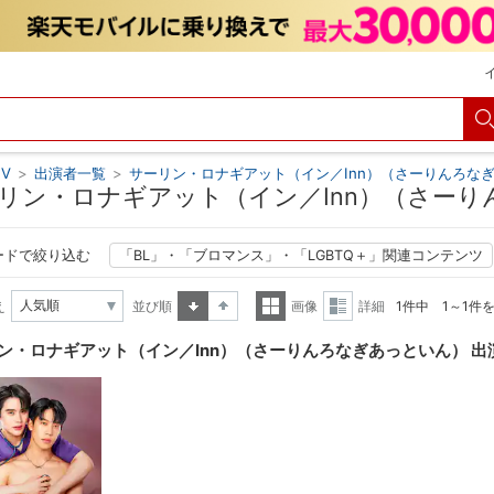
V
>
出演者一覧
>
サーリン・ロナギアット（イン／Inn）（さーりんろな
リン・ロナギアット（イン／Inn）（さーり
ードで絞り込む
「BL」・「ブロマンス」・「LGBTQ＋」関連コンテンツ
え
並び順
画像
詳細
1件中 1～1件
昇順
降順
一覧
詳細
ン・ロナギアット（イン／Inn）（さーりんろなぎあっといん） 出
表示
表示