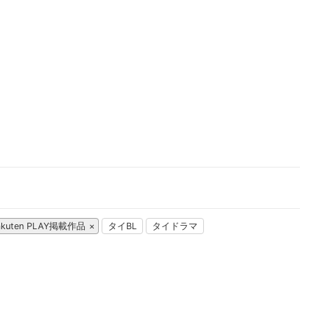
楽天チケット
エンタメニュース
推し楽
akuten PLAY掲載作品
タイBL
タイドラマ