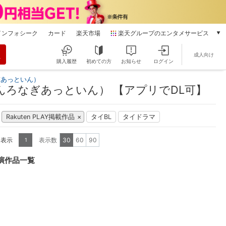
インフォシーク
カード
楽天市場
楽天グループのエンタメサービス
動画配信
成人向け
楽天TV
購入履歴
初めての方
お知らせ
ログイン
本/ゲーム/CD/DVD
ぎあっといん）
楽天ブックス
んろなぎあっといん） 【アプリでDL可】
電子書籍
楽天Kobo
Rakuten PLAY掲載作品
タイBL
タイドラマ
雑誌読み放題
楽天マガジン
を表示
表示数
30
60
90
1
音楽配信
楽天ミュージック
演作品一覧
動画配信ガイド
Rakuten PLAY
無料テレビ
Rチャンネル
チケット