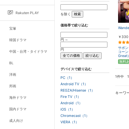
Rakuten PLAY
を除く
価格帯で絞り込む
Wande
宝塚
￥330
円 ～
韓国ドラマ
サポン
円
中国・台湾・タイドラマ
コーン
Great
無料
BL
デバイスで絞り込む
洋画
1件中 
PC（1）
Android TV（1）
邦画
REGZA/Hisense（1）
キーワ
Fire TV（1）
海外ドラマ
Android（1）
国内ドラマ
iOS（1）
Chromecast（1）
成人向け
VIERA（1）