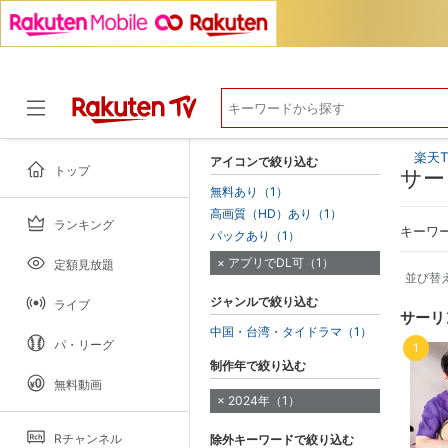
楽天T
アイコンで絞り込む
トップ
サー
無料あり（1）
高画質（HD）あり（1）
ランキング
ドラマ
キーワ
パックあり（1）
アプリでDL可（1）
定額見放題
並び替
ジャンルで絞り込む
ライブ
サーリ
中国・台湾・タイドラマ（1）
パ・リーグ
1
制作年で絞り込む
無料動画
2024年（1）
Rチャンネル
除外キーワードで絞り込む