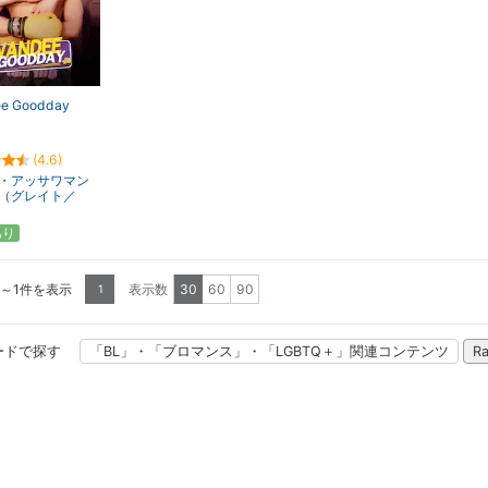
e Goodday
(4.6)
・アッサワマン
（グレイト／
）
あり
1～1件を表示
表示数
30
60
90
1
ードで探す
「BL」・「ブロマンス」・「LGBTQ＋」関連コンテンツ
R