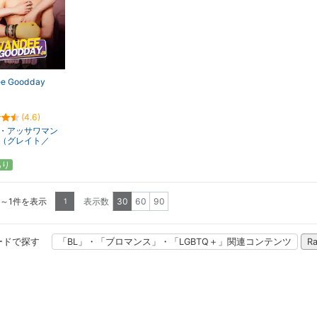
e Goodday
(4.6)
・アッサワマン
（グレイト／
）
あり
1～1件を表示
表示数
30
60
90
1
ードで探す
「BL」・「ブロマンス」・「LGBTQ＋」関連コンテンツ
R