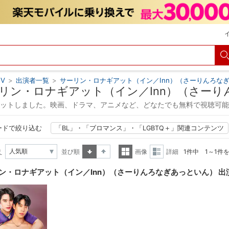
V
>
出演者一覧
>
サーリン・ロナギアット（イン／Inn）（さーりんろな
リン・ロナギアット（イン／Inn）（さーり
ヒットしました。映画、ドラマ、アニメなど、どなたでも無料で視聴可
ードで絞り込む
「BL」・「ブロマンス」・「LGBTQ＋」関連コンテンツ
え
並び順
画像
詳細
1件中 1～1件
昇順
降順
一覧
詳細
ン・ロナギアット（イン／Inn）（さーりんろなぎあっといん） 出
表示
表示