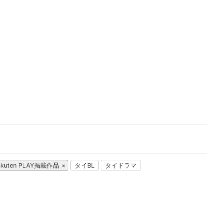
楽天チケット
エンタメニュース
推し楽
akuten PLAY掲載作品
タイBL
タイドラマ