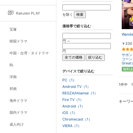
Rakuten PLAY
を除く
価格帯で絞り込む
宝塚
Wande
円 ～
韓国ドラマ
￥330
円
中国・台湾・タイドラマ
サポン
コーン
Great
BL
無料
デバイスで絞り込む
洋画
PC（1）
1件中 
Android TV（1）
邦画
REGZA/Hisense（1）
Fire TV（1）
海外ドラマ
キーワ
Android（1）
国内ドラマ
iOS（1）
Chromecast（1）
成人向け
VIERA（1）