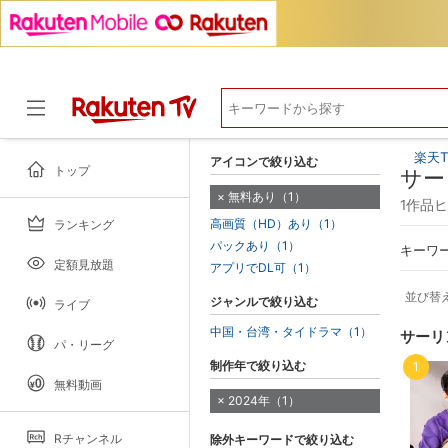
楽天T
アイコンで絞り込む
トップ
サー
無料あり（1）
1作品
高画質（HD）あり（1）
ランキング
ドラマ
パックあり（1）
キーワ
定額見放題
アプリでDL可（1）
並び替
ジャンルで絞り込む
ライブ
中国・台湾・タイドラマ（1）
サーリ
パ・リーグ
制作年で絞り込む
1
無料動画
2024年（1）
Rチャンネル
除外キーワードで絞り込む