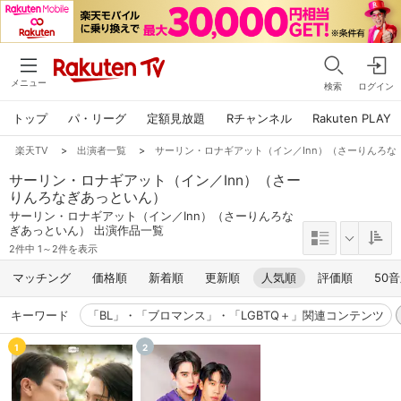
メニュー
検索
ログイン
トップ
パ・リーグ
定額見放題
Rチャンネル
Rakuten PLAY
楽天TV
>
出演者一覧
>
サーリン・ロナギアット（イン／Inn）（さーりんろな
サーリン・ロナギアット（イン／Inn）（さー
りんろなぎあっといん）
サーリン・ロナギアット（イン／Inn）（さーりんろな
ぎあっといん） 出演作品一覧
2件中 1～2件を表示
マッチング
価格順
新着順
更新順
人気順
評価順
50
キーワード
「BL」・「ブロマンス」・「LGBTQ＋」関連コンテンツ
1
2