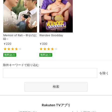
Memoir of Rati～幸せの記
Wandee Goodday
録～
￥
220
￥
330
無料あり
無料あり
除外キーワードで絞り込む
を除く
Rakuten TVアプリ