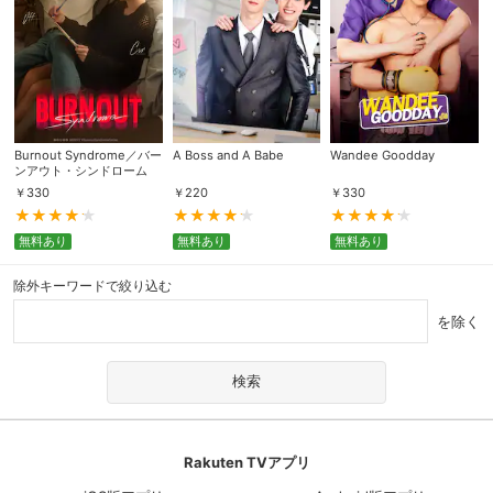
Burnout Syndrome／バー
A Boss and A Babe
Wandee Goodday
ンアウト・シンドローム
￥
330
￥
220
￥
330
無料あり
無料あり
無料あり
除外キーワードで絞り込む
を除く
Rakuten TVアプリ