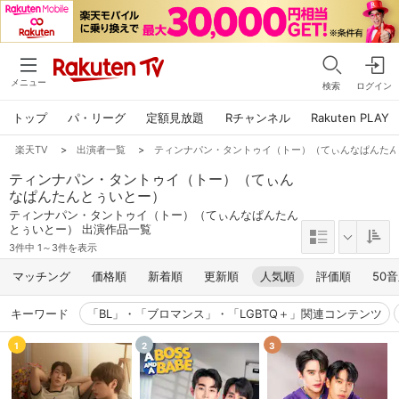
メニュー
検索
ログイン
トップ
パ・リーグ
定額見放題
Rチャンネル
Rakuten PLAY
楽天TV
>
出演者一覧
>
ティンナパン・タントゥイ（トー）（てぃんなぱんた
ティンナパン・タントゥイ（トー）（てぃん
なぱんたんとぅいとー）
ティンナパン・タントゥイ（トー）（てぃんなぱんたん
とぅいとー） 出演作品一覧
3件中 1～3件を表示
マッチング
価格順
新着順
更新順
人気順
評価順
50
キーワード
「BL」・「ブロマンス」・「LGBTQ＋」関連コンテンツ
1
2
3