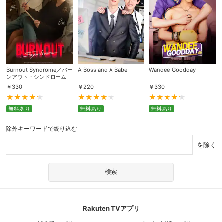
Burnout Syndrome／バー
A Boss and A Babe
Wandee Goodday
ンアウト・シンドローム
￥
330
￥
220
￥
330
無料あり
無料あり
無料あり
除外キーワードで絞り込む
を除く
Rakuten TVアプリ