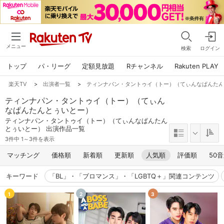
メニュー
検索
ログイン
トップ
パ・リーグ
定額見放題
Rチャンネル
Rakuten PLAY
楽天TV
>
出演者一覧
>
ティンナパン・タントゥイ（トー）（てぃんなぱんた
ティンナパン・タントゥイ（トー）（てぃん
なぱんたんとぅいとー）
ティンナパン・タントゥイ（トー）（てぃんなぱんたん
とぅいとー） 出演作品一覧
3件中 1～3件を表示
マッチング
価格順
新着順
更新順
人気順
評価順
50
キーワード
「BL」・「ブロマンス」・「LGBTQ＋」関連コンテンツ
1
2
3