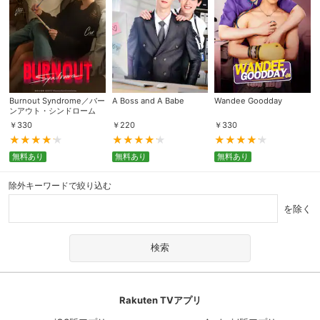
Burnout Syndrome／バー
A Boss and A Babe
Wandee Goodday
ンアウト・シンドローム
￥
330
￥
220
￥
330
無料あり
無料あり
無料あり
除外キーワードで絞り込む
を除く
Rakuten TVアプリ