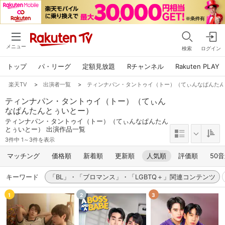
メニュー
検索
ログイン
トップ
パ・リーグ
定額見放題
Rチャンネル
Rakuten PLAY
楽天TV
>
出演者一覧
>
ティンナパン・タントゥイ（トー）（てぃんなぱんた
ティンナパン・タントゥイ（トー）（てぃん
なぱんたんとぅいとー）
ティンナパン・タントゥイ（トー）（てぃんなぱんたん
とぅいとー） 出演作品一覧
3件中 1～3件を表示
マッチング
価格順
新着順
更新順
人気順
評価順
50
キーワード
「BL」・「ブロマンス」・「LGBTQ＋」関連コンテンツ
1
2
3