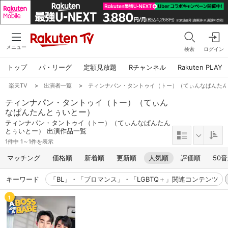
メニュー
検索
ログイン
トップ
パ・リーグ
定額見放題
Rチャンネル
Rakuten PLAY
楽天TV
>
出演者一覧
>
ティンナパン・タントゥイ（トー）（てぃんなぱんた
ティンナパン・タントゥイ（トー）（てぃん
なぱんたんとぅいとー）
ティンナパン・タントゥイ（トー）（てぃんなぱんたん
とぅいとー） 出演作品一覧
1件中 1～1件を表示
マッチング
価格順
新着順
更新順
人気順
評価順
50
キーワード
「BL」・「ブロマンス」・「LGBTQ＋」関連コンテンツ
1