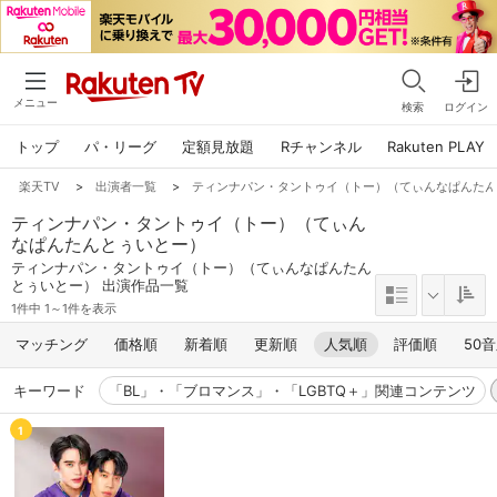
メニュー
検索
ログイン
トップ
パ・リーグ
定額見放題
Rチャンネル
Rakuten PLAY
楽天TV
>
出演者一覧
>
ティンナパン・タントゥイ（トー）（てぃんなぱんた
ティンナパン・タントゥイ（トー）（てぃん
なぱんたんとぅいとー）
ティンナパン・タントゥイ（トー）（てぃんなぱんたん
とぅいとー） 出演作品一覧
1件中 1～1件を表示
マッチング
価格順
新着順
更新順
人気順
評価順
50
キーワード
「BL」・「ブロマンス」・「LGBTQ＋」関連コンテンツ
1