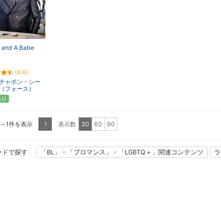
 and A Babe
(4.6)
チャポン・シー
（フォース）
あり
1～1件を表示
表示数
30
60
90
1
ードで探す
「BL」・「ブロマンス」・「LGBTQ＋」関連コンテンツ
ラ