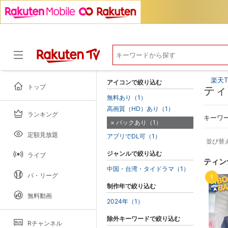
楽天T
アイコンで絞り込む
トップ
ティ
無料あり（1）
高画質（HD）あり（1）
ランキング
ドラマ
キーワ
パックあり（1）
定額見放題
アプリでDL可（1）
並び替
ジャンルで絞り込む
ライブ
ティン
中国・台湾・タイドラマ（1）
パ・リーグ
1
制作年で絞り込む
無料動画
2024年（1）
除外キーワードで絞り込む
Rチャンネル