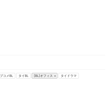
楽天チケット
エンタメニュース
推し楽
ブコメBL
タイBL
[BL]オフィス
タイドラマ