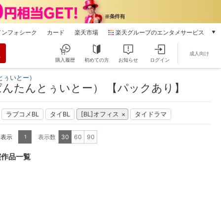
インフォシーク
カード
楽天市場
楽天グループのエンタメサービス
動画配信
成人向け
楽天TV
購入履歴
初めての方
お知らせ
ログイン
本/ゲーム/CD/DVD
とぅいとー）
楽天ブックス
んたんとぅいとー） 【パックあり】
電子書籍
楽天Kobo
ラブコメBL
タイBL
[BL]オフィス
タイドラマ
雑誌読み放題
楽天マガジン
を表示
表示数
30
60
90
1
音楽配信
楽天ミュージック
演作品一覧
動画配信ガイド
Rakuten PLAY
無料テレビ
Rチャンネル
チケット