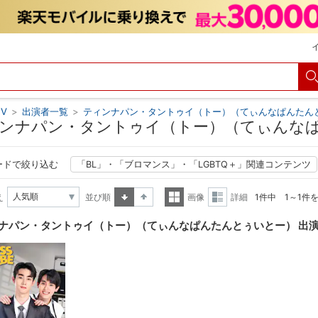
V
>
出演者一覧
>
ティンナパン・タントゥイ（トー）（てぃんなぱんたん
ンナパン・タントゥイ（トー）（てぃんなぱ
ードで絞り込む
「BL」・「ブロマンス」・「LGBTQ＋」関連コンテンツ
え
並び順
画像
詳細
1件中 1～1件
昇順
降順
一覧
詳細
ナパン・タントゥイ（トー）（てぃんなぱんたんとぅいとー） 出
表示
表示