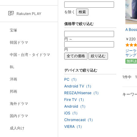
を除く
Rakuten PLAY
価格帯で絞り込む
A Boss
宝塚
円 ～
￥220
韓国ドラマ
円
ジーラ
中国・台湾・タイドラマ
サング
無料
BL
デバイスで絞り込む
1件中 
洋画
PC（1）
Android TV（1）
邦画
REGZA/Hisense（1）
キーワ
Fire TV（1）
海外ドラマ
Android（1）
iOS（1）
国内ドラマ
Chromecast（1）
VIERA（1）
成人向け