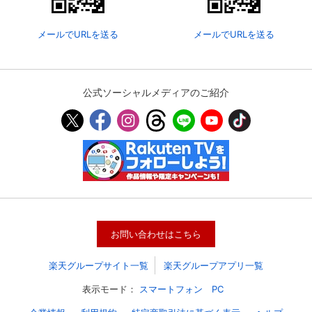
メールでURLを送る
メールでURLを送る
公式ソーシャルメディアのご紹介
会員設定
会員情報
閉じる
お問い合わせはこちら
基本情報、本人連絡先、パスワード 、クレ
会員情報変更
ジットカード情報の変更が可能です。
楽天グループサイト一覧
楽天グループアプリ一覧
表示モード：
スマートフォン
PC
決済方法変更
決済方法の変更が可能です。