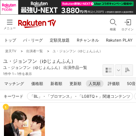
メニュー
検索
ログイン
トップ
パ・リーグ
定額見放題
Rチャンネル
Rakuten PLAY
楽天TV
>
出演者一覧
>
ユ・ジョンフン（ゆじょんふん）
ユ・ジョンフン（ゆじょんふん）
ユ・ジョンフン（ゆじょんふん） 出演作品一覧
1件中 1～1件を表示
マッチング
価格順
新着順
更新順
人気順
評価順
50
キーワード
「BL」・「ブロマンス」・「LGBTQ＋」関連コンテンツ
1