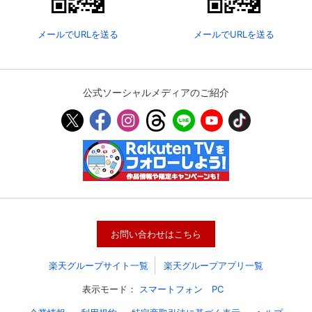
メールでURLを送る
メールでURLを送る
公式ソーシャルメディアのご紹介
会員設定
会員情報
閉じる
お問い合わせはこちら
基本情報、本人連絡先、パスワード 、クレ
会員情報変更
ジットカード情報の変更が可能です。
楽天グループサイト一覧
楽天グループアプリ一覧
表示モード：
スマートフォン
PC
決済方法変更
決済方法の変更が可能です。