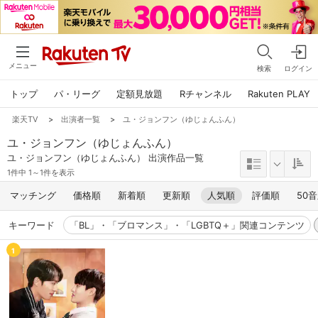
メニュー
検索
ログイン
トップ
パ・リーグ
定額見放題
Rチャンネル
Rakuten PLAY
楽天TV
>
出演者一覧
>
ユ・ジョンフン（ゆじょんふん）
ユ・ジョンフン（ゆじょんふん）
ユ・ジョンフン（ゆじょんふん） 出演作品一覧
1件中 1～1件を表示
マッチング
価格順
新着順
更新順
人気順
評価順
50
キーワード
「BL」・「ブロマンス」・「LGBTQ＋」関連コンテンツ
1