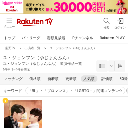
メニュー
検索
ログイン
トップ
パ・リーグ
定額見放題
Rチャンネル
Rakuten PLAY
楽天TV
>
出演者一覧
>
ユ・ジョンフン（ゆじょんふん）
ユ・ジョンフン（ゆじょんふん）
ユ・ジョンフン（ゆじょんふん） 出演作品一覧
1件中 1～1件を表示
マッチング
価格順
新着順
更新順
人気順
評価順
50
キーワード
「BL」・「ブロマンス」・「LGBTQ＋」関連コンテンツ
1