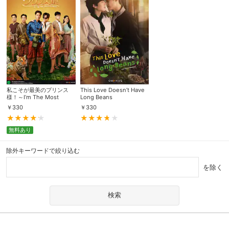
私こそが最美のプリンス
This Love Doesn’t Have
様！～I’m The Most
Long Beans
Beautiful Count～
￥
330
￥
330
無料あり
除外キーワードで絞り込む
を除く