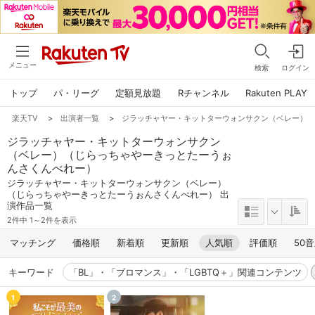
メニュー
検索
ログイン
トップ
パ・リーグ
定額見放題
Rチャンネル
Rakuten PLAY
楽天TV
>
出演者一覧
>
ジラッチャヤー・キットターウォンサクン（ベレー）
ジラッチャヤー・キットターウォンサクン
（ベレー）（じらっちゃやーきっとたーうぉ
んさくんべれー）
ジラッチャヤー・キットターウォンサクン（ベレー）
（じらっちゃやーきっとたーうぉんさくんべれー） 出
演作品一覧
2件中 1～2件を表示
マッチング
価格順
新着順
更新順
人気順
評価順
50
キーワード
「BL」・「ブロマンス」・「LGBTQ＋」関連コンテンツ
1
2