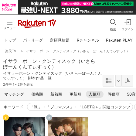
メニュー
検索
ログイン
トップ
パ・リーグ
定額見放題
Rチャンネル
Rakuten PLAY
楽天TV
>
イサラーポーン・クンティスック（いさらーぽーんくんてぃすっく）
イサラーポーン・クンティスック（いさらー
ぽーんくんてぃすっく）
イサラーポーン・クンティスック（いさらーぽーんくん
てぃすっく） 脚本作品一覧
2件中 1～2件を表示
マッチング
価格順
新着順
更新順
人気順
評価順
50
キーワード
「BL」・「ブロマンス」・「LGBTQ＋」関連コンテンツ
1
2