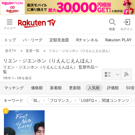
メニュー
検索
ログイン
トップ
パ・リーグ
定額見放題
Rチャンネル
Rakuten PLAY
楽天TV
>
監督一覧
>
リエン・ジエンホン（りえんじえんほん）
リエン・ジエンホン（りえんじえんほん）
リエン・ジエンホン（りえんじえんほん） 監督作品一
覧
1件中 1～1件を表示
マッチング
価格順
新着順
更新順
人気順
評価順
50
キーワード
「BL」・「ブロマンス」・「LGBTQ＋」関連コンテンツ
1