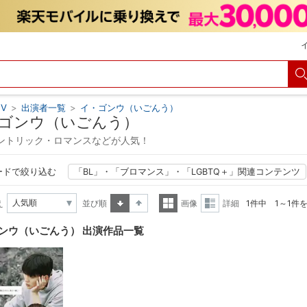
V
>
出演者一覧
>
イ・ゴンウ（いごんう）
ゴンウ（いごんう）
ントリック・ロマンスなどが人気！
ードで絞り込む
「BL」・「ブロマンス」・「LGBTQ＋」関連コンテンツ
え
並び順
画像
詳細
1件中 1～1件
昇順
降順
一覧
詳細
ンウ（いごんう） 出演作品一覧
表示
表示