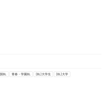
楽天チケット
エンタメニュース
推し楽
国BL
青春・学園BL
[BL]大学生
[BL]大学