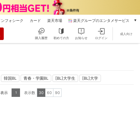
インフォシーク
カード
楽天市場
楽天グループのエンタメサービス
動画配信
成人向け
楽天TV
購入履歴
初めての方
お知らせ
ログイン
本/ゲーム/CD/DVD
楽天ブックス
電子書籍
楽天Kobo
雑誌読み放題
韓国BL
青春・学園BL
[BL]大学生
[BL]大学
楽天マガジン
音楽配信
を表示
表示数
30
60
90
1
楽天ミュージック
動画配信ガイド
Rakuten PLAY
無料テレビ
Rチャンネル
チケット