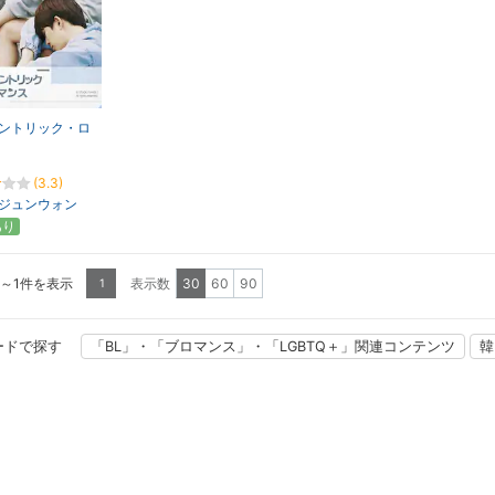
ントリック・ロ
(3.3)
ジュンウォン
あり
1～1件を表示
表示数
30
60
90
1
ードで探す
「BL」・「ブロマンス」・「LGBTQ＋」関連コンテンツ
韓