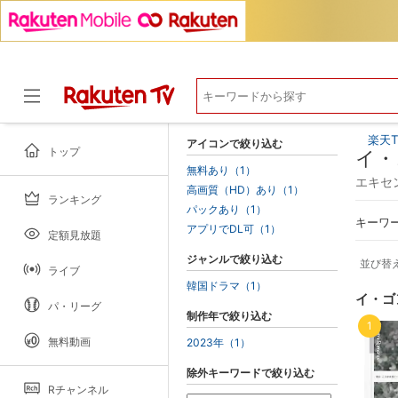
楽天T
アイコンで絞り込む
トップ
イ・
無料あり（1）
エキセ
高画質（HD）あり（1）
ランキング
ドラマ
パックあり（1）
キーワ
アプリでDL可（1）
定額見放題
ジャンルで絞り込む
並び替
ライブ
韓国ドラマ（1）
イ・ゴ
パ・リーグ
制作年で絞り込む
1
無料動画
2023年（1）
除外キーワードで絞り込む
Rチャンネル