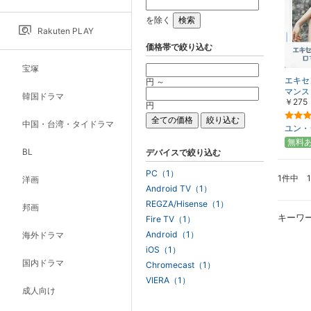
を除く
Rakuten PLAY
価格帯で絞り込む
宝塚
エキセ
円 ～
マンス
韓国ドラマ
￥275
円
中国・台湾・タイドラマ
ユン・
無料
BL
デバイスで絞り込む
PC（1）
1件中 
洋画
Android TV（1）
REGZA/Hisense（1）
邦画
キーワ
Fire TV（1）
Android（1）
海外ドラマ
iOS（1）
国内ドラマ
Chromecast（1）
VIERA（1）
成人向け