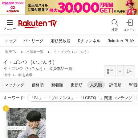
メニュー
検索
ログイン
トップ
パ・リーグ
定額見放題
Rチャンネル
Rakuten PLAY
楽天TV
>
出演者一覧
>
イ・ゴンウ（いごんう）
イ・ゴンウ（いごんう）
イ・ゴンウ（いごんう） 出演作品一覧
1件中 1～1件を表示
マッチング
価格順
新着順
更新順
人気順
評価順
50
キーワード
「BL」・「ブロマンス」・「LGBTQ＋」関連コンテンツ
1