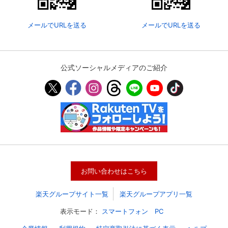
メールでURLを送る
メールでURLを送る
公式ソーシャルメディアのご紹介
会員設定
会員情報
閉じる
お問い合わせはこちら
基本情報、本人連絡先、パスワード 、クレ
会員情報変更
ジットカード情報の変更が可能です。
楽天グループサイト一覧
楽天グループアプリ一覧
表示モード：
スマートフォン
PC
決済方法変更
決済方法の変更が可能です。