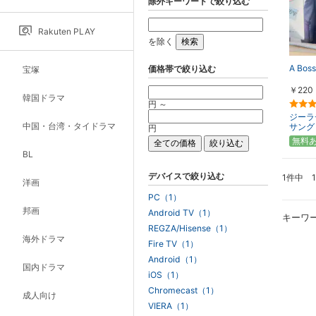
除外キーワードで絞り込む
Rakuten PLAY
を除く
A Boss
価格帯で絞り込む
宝塚
￥220
韓国ドラマ
円 ～
ジーラ
中国・台湾・タイドラマ
サング
円
無料
BL
デバイスで絞り込む
1件中 
洋画
PC（1）
邦画
Android TV（1）
キーワ
REGZA/Hisense（1）
海外ドラマ
Fire TV（1）
Android（1）
国内ドラマ
iOS（1）
Chromecast（1）
成人向け
VIERA（1）