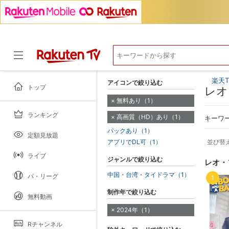
楽天T
アイコンで絞り込む
トップ
レオ
無料あり（1）
ランキング
高画質（HD）あり（1）
ドラマ
キーワ
パックあり（1）
定額見放題
アプリでDL可（1）
並び替
ライブ
ジャンルで絞り込む
レオ・
中国・台湾・タイドラマ（1）
パ・リーグ
1
制作年で絞り込む
無料動画
2024年（1）
Rチャンネル