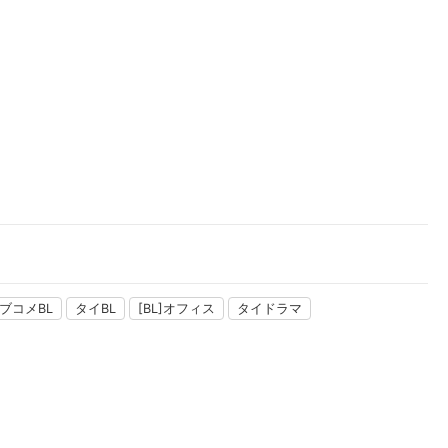
楽天チケット
エンタメニュース
推し楽
ブコメBL
タイBL
[BL]オフィス
タイドラマ