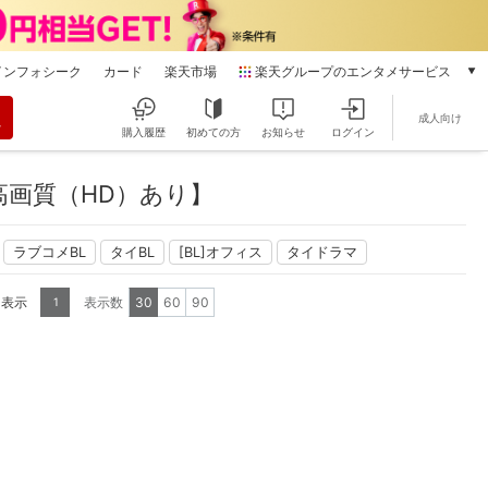
インフォシーク
カード
楽天市場
楽天グループのエンタメサービス
動画配信
成人向け
楽天TV
購入履歴
初めての方
お知らせ
ログイン
本/ゲーム/CD/DVD
楽天ブックス
高画質（HD）あり】
電子書籍
楽天Kobo
ラブコメBL
タイBL
[BL]オフィス
タイドラマ
雑誌読み放題
楽天マガジン
を表示
表示数
30
60
90
1
音楽配信
楽天ミュージック
動画配信ガイド
Rakuten PLAY
無料テレビ
Rチャンネル
チケット