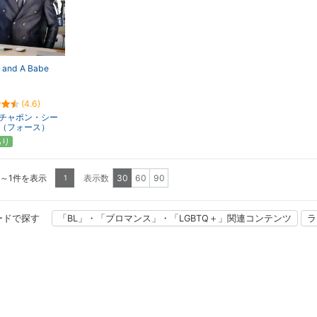
 and A Babe
(4.6)
チャポン・シー
（フォース）
あり
1～1件を表示
表示数
30
60
90
1
ードで探す
「BL」・「ブロマンス」・「LGBTQ＋」関連コンテンツ
ラ