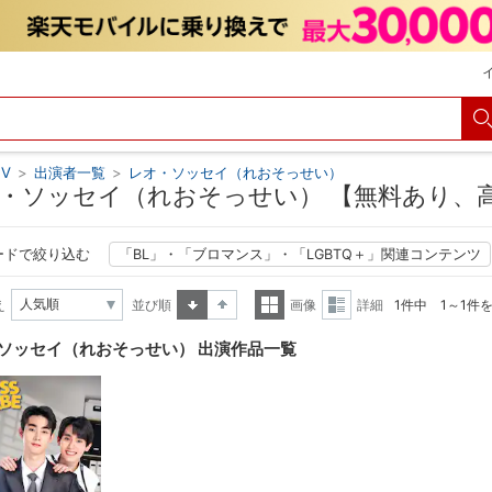
V
>
出演者一覧
>
レオ・ソッセイ（れおそっせい）
・ソッセイ（れおそっせい） 【無料あり、
ードで絞り込む
「BL」・「ブロマンス」・「LGBTQ＋」関連コンテンツ
え
並び順
画像
詳細
1件中 1～1件
昇順
降順
一覧
詳細
ソッセイ（れおそっせい） 出演作品一覧
表示
表示