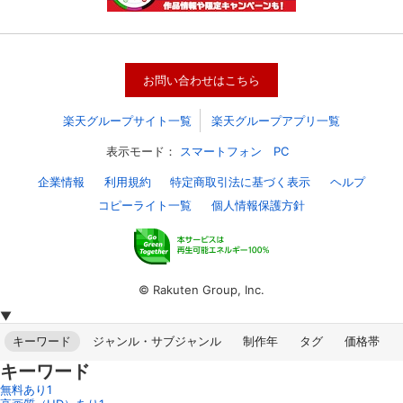
お問い合わせはこちら
楽天グループサイト一覧
楽天グループアプリ一覧
表示モード：
スマートフォン
PC
企業情報
利用規約
特定商取引法に基づく表示
ヘルプ
コピーライト一覧
個人情報保護方針
会員設定
会員情報
閉じる
© Rakuten Group, Inc.
▼
基本情報、本人連絡先、パスワード 、クレ
会員情報変更
ジットカード情報の変更が可能です。
キーワード
ジャンル・サブジャンル
制作年
タグ
価格帯
キーワード
無料あり
1
決済方法変更
決済方法の変更が可能です。