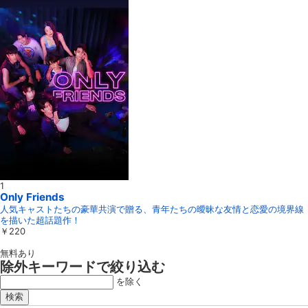
1
Only Friends
人気キャストたちの豪華共演で贈る、青年たちの曖昧な友情と恋愛の境界線
を描いた超話題作！
￥
220
無料あり
除外キーワードで絞り込む
を除く