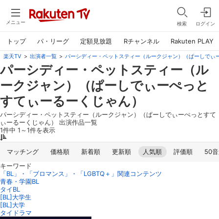
メニュー
検索
ログイン
トップ
パ・リーグ
定額見放題
Rチャンネル
Rakuten PLAY
楽天TV
>
出演者一覧
>
パーシディー・ペットスティー（ルークジャン）（ぱーしでぃ
パーシディー・ペットスティー（ル
ークジャン）（ぱーしでぃーぺっと
すてぃーるーくじゃん）
パーシディー・ペットスティー（ルークジャン）（ぱーしでぃーぺっとすて
ぃーるーくじゃん） 出演作品一覧
1件中 1～1件を表示
マッチング
価格順
新着順
更新順
人気順
評価順
50
キーワード
「BL」・「ブロマンス」・「LGBTQ＋」関連コンテンツ
青春・学園BL
タイBL
[BL]大学生
[BL]大学
タイドラマ