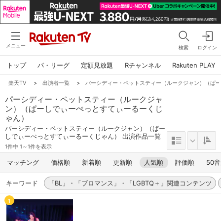
メニュー
検索
ログイン
トップ
パ・リーグ
定額見放題
Rチャンネル
Rakuten PLAY
楽天TV
>
出演者一覧
>
パーシディー・ペットスティー（ルークジャン）（ぱ
パーシディー・ペットスティー（ルークジャ
ン）（ぱーしでぃーぺっとすてぃーるーくじ
ゃん）
パーシディー・ペットスティー（ルークジャン）（ぱー
しでぃーぺっとすてぃーるーくじゃん） 出演作品一覧
1件中 1～1件を表示
マッチング
価格順
新着順
更新順
人気順
評価順
50
キーワード
「BL」・「ブロマンス」・「LGBTQ＋」関連コンテンツ
1