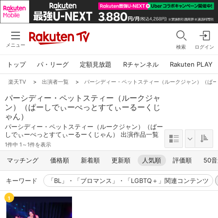
メニュー
検索
ログイン
トップ
パ・リーグ
定額見放題
Rチャンネル
Rakuten PLAY
楽天TV
>
出演者一覧
>
パーシディー・ペットスティー（ルークジャン）（ぱ
パーシディー・ペットスティー（ルークジャ
ン）（ぱーしでぃーぺっとすてぃーるーくじ
ゃん）
パーシディー・ペットスティー（ルークジャン）（ぱー
しでぃーぺっとすてぃーるーくじゃん） 出演作品一覧
1件中 1～1件を表示
マッチング
価格順
新着順
更新順
人気順
評価順
50
キーワード
「BL」・「ブロマンス」・「LGBTQ＋」関連コンテンツ
1