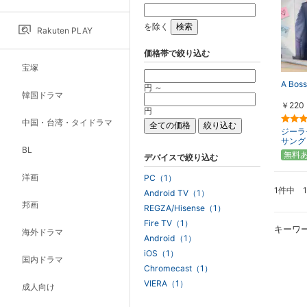
を除く
Rakuten PLAY
価格帯で絞り込む
宝塚
A Boss
円 ～
韓国ドラマ
￥220
円
中国・台湾・タイドラマ
ジーラ
サング
BL
無料
デバイスで絞り込む
洋画
PC（1）
1件中 
Android TV（1）
邦画
REGZA/Hisense（1）
Fire TV（1）
キーワ
海外ドラマ
Android（1）
iOS（1）
国内ドラマ
Chromecast（1）
VIERA（1）
成人向け