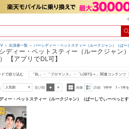
V
>
出演者一覧
>
パーシディー・ペットスティー（ルークジャン）（ぱー
シディー・ペットスティー（ルークジャン
） 【アプリでDL可】
ードで絞り込む
「BL」・「ブロマンス」・「LGBTQ＋」関連コンテンツ
え
並び順
画像
詳細
1件中 1～1件
昇順
降順
一覧
詳細
ディー・ペットスティー（ルークジャン）（ぱーしでぃーぺっとす
表示
表示