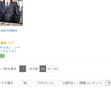
 and A Babe
(4.6)
チャポン・シー
（フォース）
あり
1～1件を表示
表示数
30
60
90
1
ードで探す
「BL」・「ブロマンス」・「LGBTQ＋」関連コンテンツ
ラ