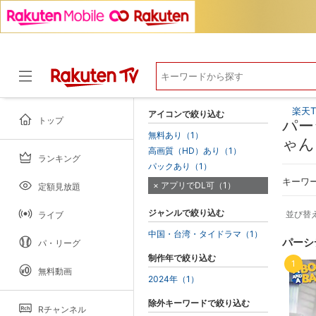
楽天T
アイコンで絞り込む
トップ
パー
無料あり（1）
ゃん
高画質（HD）あり（1）
ランキング
ドラマ
パックあり（1）
キーワ
アプリでDL可（1）
定額見放題
ジャンルで絞り込む
並び替
ライブ
中国・台湾・タイドラマ（1）
パーシ
パ・リーグ
制作年で絞り込む
1
無料動画
2024年（1）
除外キーワードで絞り込む
Rチャンネル