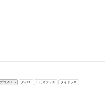
楽天チケット
エンタメニュース
推し楽
ブコメBL
タイBL
[BL]オフィス
タイドラマ