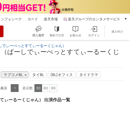
インフォシーク
カード
楽天市場
楽天グループのエンタメサービス
動画配信
成人向け
楽天TV
購入履歴
初めての方
お知らせ
ログイン
本/ゲーム/CD/DVD
しでぃーぺっとすてぃーるーくじゃん）
楽天ブックス
）（ぱーしでぃーぺっとすてぃーるーくじ
電子書籍
楽天Kobo
雑誌読み放題
ラブコメBL
タイBL
[BL]オフィス
タイドラマ
楽天マガジン
音楽配信
を表示
表示数
30
60
90
1
楽天ミュージック
動画配信ガイド
てぃーるーくじゃん） 出演作品一覧
Rakuten PLAY
無料テレビ
Rチャンネル
チケット