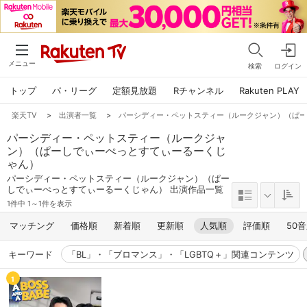
メニュー
検索
ログイン
トップ
パ・リーグ
定額見放題
Rチャンネル
Rakuten PLAY
楽天TV
>
出演者一覧
>
パーシディー・ペットスティー（ルークジャン）（ぱ
パーシディー・ペットスティー（ルークジャ
ン）（ぱーしでぃーぺっとすてぃーるーくじ
ゃん）
パーシディー・ペットスティー（ルークジャン）（ぱー
しでぃーぺっとすてぃーるーくじゃん） 出演作品一覧
1件中 1～1件を表示
マッチング
価格順
新着順
更新順
人気順
評価順
50
キーワード
「BL」・「ブロマンス」・「LGBTQ＋」関連コンテンツ
1