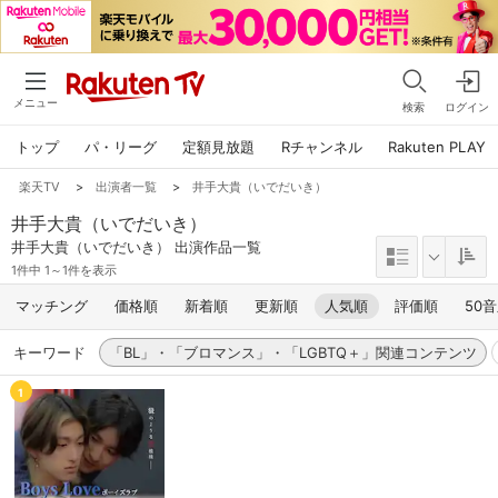
メニュー
検索
ログイン
トップ
パ・リーグ
定額見放題
Rチャンネル
Rakuten PLAY
楽天TV
>
出演者一覧
>
井手大貴（いでだいき）
井手大貴（いでだいき）
井手大貴（いでだいき） 出演作品一覧
1件中 1～1件を表示
マッチング
価格順
新着順
更新順
人気順
評価順
50
キーワード
「BL」・「ブロマンス」・「LGBTQ＋」関連コンテンツ
1