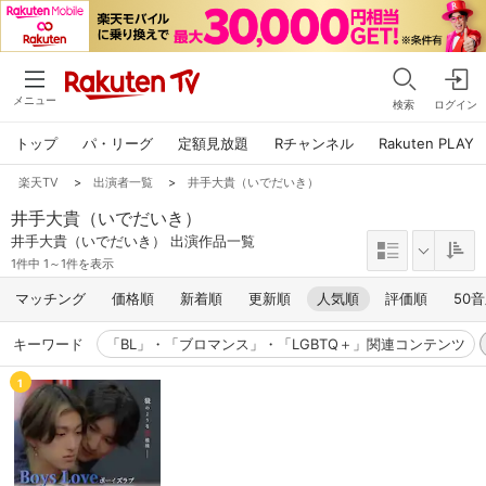
メニュー
検索
ログイン
トップ
パ・リーグ
定額見放題
Rチャンネル
Rakuten PLAY
楽天TV
>
出演者一覧
>
井手大貴（いでだいき）
井手大貴（いでだいき）
井手大貴（いでだいき） 出演作品一覧
1件中 1～1件を表示
マッチング
価格順
新着順
更新順
人気順
評価順
50
キーワード
「BL」・「ブロマンス」・「LGBTQ＋」関連コンテンツ
1