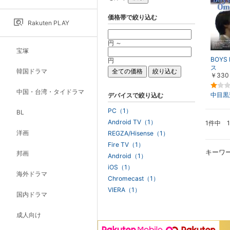
価格帯で絞り込む
Rakuten PLAY
円 ～
宝塚
BOYS
円
ス
韓国ドラマ
￥330
中国・台湾・タイドラマ
中目黒
デバイスで絞り込む
PC（1）
BL
Android TV（1）
1件中 
洋画
REGZA/Hisense（1）
Fire TV（1）
キーワ
邦画
Android（1）
iOS（1）
海外ドラマ
Chromecast（1）
VIERA（1）
国内ドラマ
成人向け