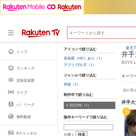
楽天T
アイコンで絞り込む
トップ
井手
高画質（HD）あり（1）
BOYS
アプリでDL可（1）
ランキング
ドラマ
ジャンルで絞り込む
キーワ
定額見放題
邦画（1）
並び替
ライブ
制作年で絞り込む
井手大
パ・リーグ
2023年（1）
1
無料動画
除外キーワードで絞り込む
Rチャンネル
を除く