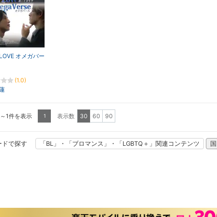
 LOVE オメガバー
(1.0)
蓮
1～1件を表示
表示数
30
60
90
1
ードで探す
「BL」・「ブロマンス」・「LGBTQ＋」関連コンテンツ
国