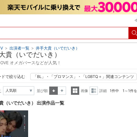
V
>
出演者一覧
>
井手大貴（いでだいき）
大貴（いでだいき）
 LOVE オメガバースなどが人気！
ードで絞り込む
「BL」・「ブロマンス」・「LGBTQ＋」関連コンテンツ
え
並び順
画像
詳細
1件中 1～1件
昇順
降順
一覧
詳細
貴（いでだいき） 出演作品一覧
表示
表示