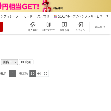
インフォシーク
カード
楽天市場
楽天グループのエンタメサービス
動画配信
成人向け
楽天TV
購入履歴
初めての方
お知らせ
ログイン
本/ゲーム/CD/DVD
楽天ブックス
電子書籍
楽天Kobo
雑誌読み放題
国内BL
BL映画
楽天マガジン
音楽配信
を表示
表示数
30
60
90
1
楽天ミュージック
動画配信ガイド
Rakuten PLAY
無料テレビ
Rチャンネル
チケット