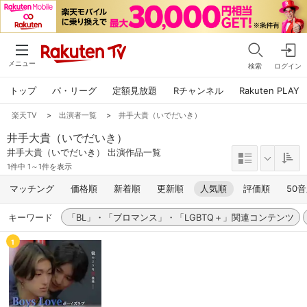
メニュー
検索
ログイン
トップ
パ・リーグ
定額見放題
Rチャンネル
Rakuten PLAY
楽天TV
>
出演者一覧
>
井手大貴（いでだいき）
井手大貴（いでだいき）
井手大貴（いでだいき） 出演作品一覧
1件中 1～1件を表示
マッチング
価格順
新着順
更新順
人気順
評価順
50
キーワード
「BL」・「ブロマンス」・「LGBTQ＋」関連コンテンツ
1