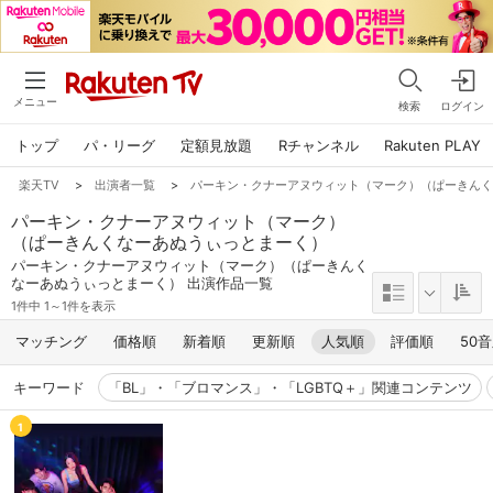
メニュー
検索
ログイン
トップ
パ・リーグ
定額見放題
Rチャンネル
Rakuten PLAY
楽天TV
>
出演者一覧
>
パーキン・クナーアヌウィット（マーク）（ぱーきん
パーキン・クナーアヌウィット（マーク）
（ぱーきんくなーあぬうぃっとまーく）
パーキン・クナーアヌウィット（マーク）（ぱーきんく
なーあぬうぃっとまーく） 出演作品一覧
1件中 1～1件を表示
マッチング
価格順
新着順
更新順
人気順
評価順
50
キーワード
「BL」・「ブロマンス」・「LGBTQ＋」関連コンテンツ
1