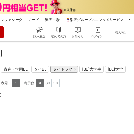
インフォシーク
カード
楽天市場
楽天グループのエンタメサービス
動画配信
成人向け
楽天TV
購入履歴
初めての方
お知らせ
ログイン
本/ゲーム/CD/DVD
楽天ブックス
】
電子書籍
楽天Kobo
青春・学園BL
タイBL
タイドラマ
[BL]大学生
[BL]大学
雑誌読み放題
楽天マガジン
を表示
表示数
30
60
90
1
音楽配信
楽天ミュージック
覧
動画配信ガイド
Rakuten PLAY
無料テレビ
Rチャンネル
チケット