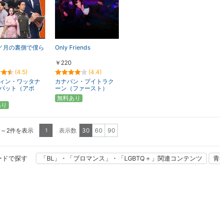
ne／月の裏側で僕ら
Only Friends
￥220
(4.5)
(4.4)
ィン・ワッタナ
カナパン・プイトラク
パット（アポ
ーン（ファースト）
無料あり
あり
1～2件を表示
表示数
30
60
90
1
ードで探す
「BL」・「ブロマンス」・「LGBTQ＋」関連コンテンツ
青