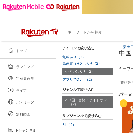
楽天T
アイコンで絞り込む
トップ
中国
無料あり（2）
高画質（HD）あり（2）
ランキング
ドラマ
キーワ
パックあり（2）
定額見放題
アプリでDL可（2）
並び替
ジャンルで絞り込む
ライブ
パーヌ
中国・台湾・タイドラマ
パ・リーグ
1
（2）
無料動画
サブジャンルで絞り込む
BL（2）
Rチャンネル