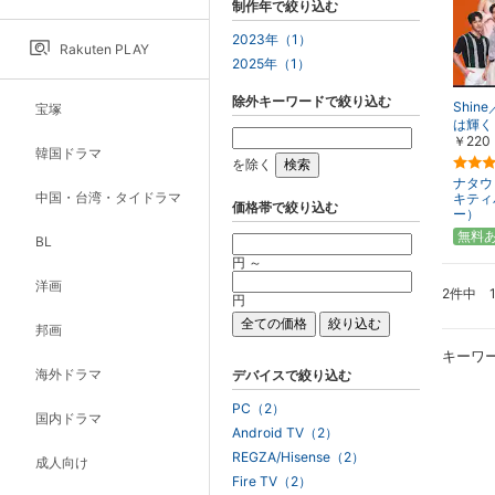
制作年で絞り込む
2023年（1）
Rakuten PLAY
2025年（1）
除外キーワードで絞り込む
Shi
宝塚
は輝く
￥220
韓国ドラマ
を除く
ナタウ
中国・台湾・タイドラマ
キティ
価格帯で絞り込む
ー）
無料
BL
円 ～
洋画
2件中 
円
邦画
キーワ
海外ドラマ
デバイスで絞り込む
PC（2）
国内ドラマ
Android TV（2）
REGZA/Hisense（2）
成人向け
Fire TV（2）