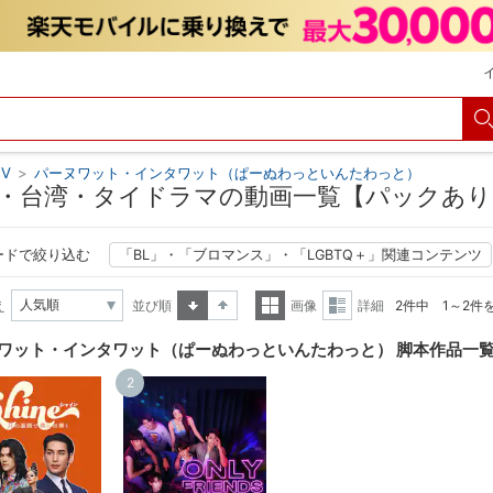
V
>
パーヌワット・インタワット（ぱーぬわっといんたわっと）
・台湾・タイドラマの動画一覧【パックあり
ードで絞り込む
「BL」・「ブロマンス」・「LGBTQ＋」関連コンテンツ
え
並び順
画像
詳細
2件中 1～2件
昇順
降順
一覧
詳細
ワット・インタワット（ぱーぬわっといんたわっと） 脚本作品一
表示
表示
2