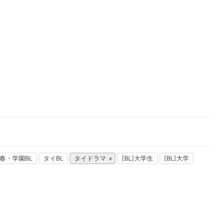
楽天チケット
エンタメニュース
推し楽
春・学園BL
タイBL
タイドラマ
[BL]大学生
[BL]大学