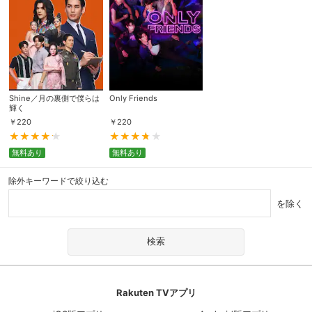
Shine／月の裏側で僕らは
Only Friends
輝く
￥
220
￥
220
無料あり
無料あり
除外キーワードで絞り込む
を除く
Rakuten TVアプリ