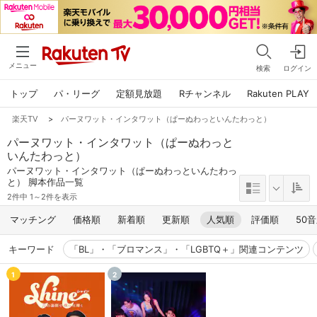
メニュー
検索
ログイン
トップ
パ・リーグ
定額見放題
Rチャンネル
Rakuten PLAY
楽天TV
>
パーヌワット・インタワット（ぱーぬわっといんたわっと）
パーヌワット・インタワット（ぱーぬわっと
いんたわっと）
パーヌワット・インタワット（ぱーぬわっといんたわっ
と） 脚本作品一覧
2件中 1～2件を表示
マッチング
価格順
新着順
更新順
人気順
評価順
50
キーワード
「BL」・「ブロマンス」・「LGBTQ＋」関連コンテンツ
1
2