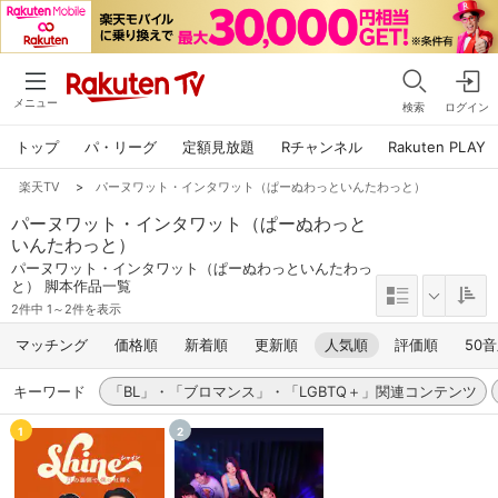
メニュー
検索
ログイン
トップ
パ・リーグ
定額見放題
Rチャンネル
Rakuten PLAY
楽天TV
>
パーヌワット・インタワット（ぱーぬわっといんたわっと）
パーヌワット・インタワット（ぱーぬわっと
いんたわっと）
パーヌワット・インタワット（ぱーぬわっといんたわっ
と） 脚本作品一覧
2件中 1～2件を表示
マッチング
価格順
新着順
更新順
人気順
評価順
50
キーワード
「BL」・「ブロマンス」・「LGBTQ＋」関連コンテンツ
1
2