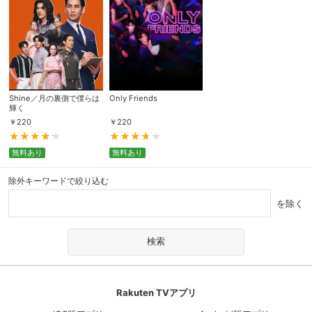
Shine／月の裏側で僕らは
Only Friends
輝く
￥
220
￥
220
無料あり
無料あり
除外キーワードで絞り込む
を除く
Rakuten TVアプリ