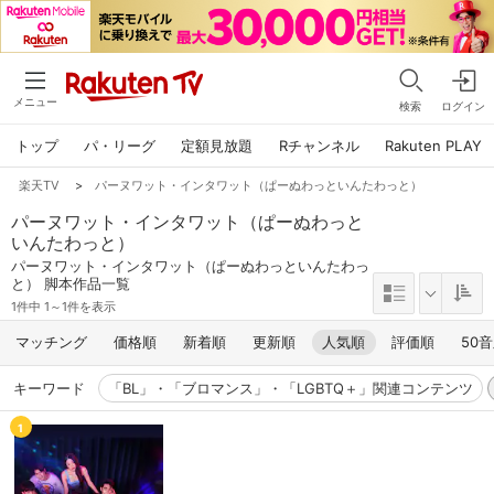
メニュー
検索
ログイン
トップ
パ・リーグ
定額見放題
Rチャンネル
Rakuten PLAY
楽天TV
>
パーヌワット・インタワット（ぱーぬわっといんたわっと）
パーヌワット・インタワット（ぱーぬわっと
いんたわっと）
パーヌワット・インタワット（ぱーぬわっといんたわっ
と） 脚本作品一覧
1件中 1～1件を表示
マッチング
価格順
新着順
更新順
人気順
評価順
50
キーワード
「BL」・「ブロマンス」・「LGBTQ＋」関連コンテンツ
1