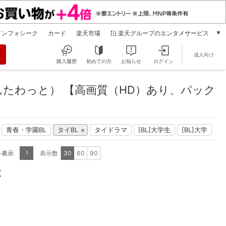
インフォシーク
カード
楽天市場
楽天グループのエンタメサービス
動画配信
成人向け
楽天TV
購入履歴
初めての方
お知らせ
ログイン
本/ゲーム/CD/DVD
楽天ブックス
たわっと） 【高画質（HD）あり、パック
電子書籍
楽天Kobo
雑誌読み放題
青春・学園BL
タイBL
タイドラマ
[BL]大学生
[BL]大学
楽天マガジン
音楽配信
を表示
表示数
30
60
90
1
楽天ミュージック
動画配信ガイド
覧
Rakuten PLAY
無料テレビ
Rチャンネル
チケット