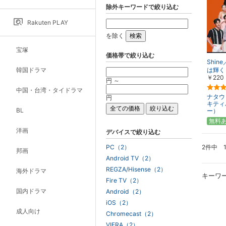
除外キーワードで絞り込む
Rakuten PLAY
を除く
宝塚
価格帯で絞り込む
Shi
韓国ドラマ
は輝く
￥220
円 ～
中国・台湾・タイドラマ
ナタウ
円
キティ
BL
ー）
無料
洋画
デバイスで絞り込む
2件中 
PC（2）
邦画
Android TV（2）
REGZA/Hisense（2）
海外ドラマ
キーワ
Fire TV（2）
国内ドラマ
Android（2）
iOS（2）
成人向け
Chromecast（2）
VIERA（2）