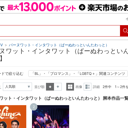
V
>
パーヌワット・インタワット（ぱーぬわっといんたわっと）
ヌワット・インタワット（ぱーぬわっといん
】
ードで絞り込む
「BL」・「ブロマンス」・「LGBTQ＋」関連コンテンツ
え
並び順
画像
詳細
2件中 1～2件
昇順
降順
一覧
詳細
ワット・インタワット（ぱーぬわっといんたわっと） 脚本作品一
表示
表示
2