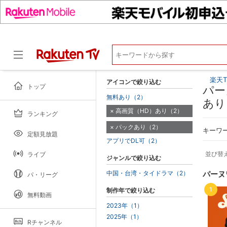
楽天T
アイコンで絞り込む
トップ
パー
無料あり（2）
あり
高画質（HD）あり（2）
ランキング
ドラマ
パックあり（2）
キーワ
定額見放題
アプリでDL可（2）
並び替
ライブ
ジャンルで絞り込む
中国・台湾・タイドラマ（2）
パーヌ
パ・リーグ
1
制作年で絞り込む
無料動画
2023年（1）
2025年（1）
Rチャンネル