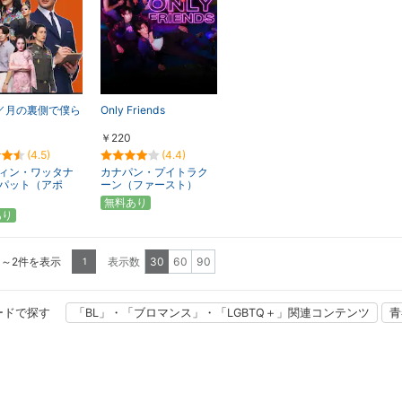
ne／月の裏側で僕ら
Only Friends
￥220
(4.5)
(4.4)
ィン・ワッタナ
カナパン・プイトラク
パット（アポ
ーン（ファースト）
無料あり
あり
1～2件を表示
表示数
30
60
90
1
ードで探す
「BL」・「ブロマンス」・「LGBTQ＋」関連コンテンツ
青