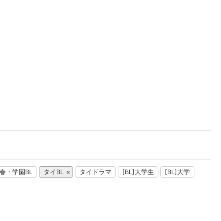
楽天チケット
エンタメニュース
推し楽
春・学園BL
タイBL
タイドラマ
[BL]大学生
[BL]大学