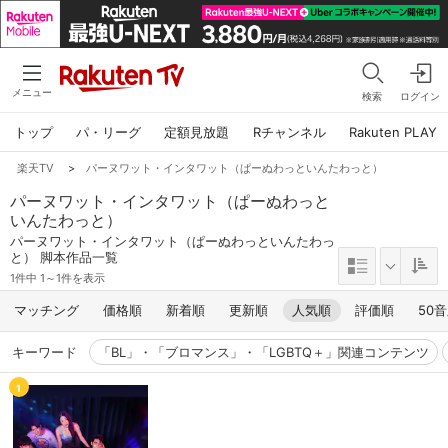
メニュー
検索
ログイン
トップ
パ・リーグ
定額見放題
Rチャンネル
Rakuten PLAY
楽天TV
>
パーヌワット・インタワット（ぱーぬわっといんたわっと）
パーヌワット・インタワット（ぱーぬわっと
いんたわっと）
パーヌワット・インタワット（ぱーぬわっといんたわっ
と） 脚本作品一覧
1件中 1～1件を表示
マッチング
価格順
新着順
更新順
人気順
評価順
50
キーワード
「BL」・「ブロマンス」・「LGBTQ＋」関連コンテンツ
1