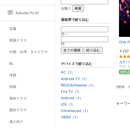
を除く
Rakuten PLAY
価格帯で絞り込む
宝塚
円 ～
韓国ドラマ
Only F
円
￥220
中国・台湾・タイドラマ
カナパ
BL
デバイスで絞り込む
ーン（
無料
PC（1）
洋画
Android TV（1）
REGZA/Hisense（1）
邦画
1件中 
Fire TV（1）
Android（1）
海外ドラマ
キーワ
iOS（1）
国内ドラマ
Chromecast（1）
VIERA（1）
成人向け