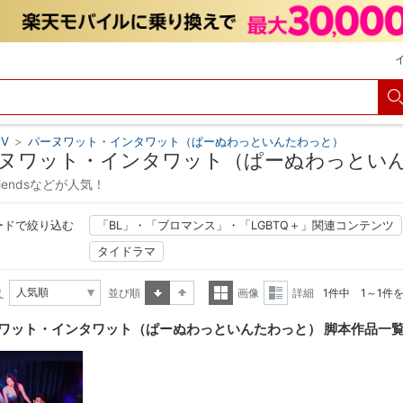
V
>
パーヌワット・インタワット（ぱーぬわっといんたわっと）
ヌワット・インタワット（ぱーぬわっとい
Friendsなどが人気！
ードで絞り込む
「BL」・「ブロマンス」・「LGBTQ＋」関連コンテンツ
タイドラマ
え
並び順
画像
詳細
1件中 1～1件
昇順
降順
一覧
詳細
ワット・インタワット（ぱーぬわっといんたわっと） 脚本作品一
表示
表示