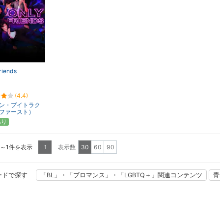
riends
(4.4)
ン・プイトラク
ファースト）
あり
1～1件を表示
表示数
30
60
90
1
ードで探す
「BL」・「ブロマンス」・「LGBTQ＋」関連コンテンツ
青