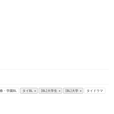
楽天チケット
エンタメニュース
推し楽
春・学園BL
タイBL
[BL]大学生
[BL]大学
タイドラマ