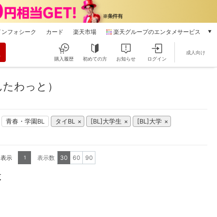
インフォシーク
カード
楽天市場
楽天グループのエンタメサービス
動画配信
成人向け
楽天TV
購入履歴
初めての方
お知らせ
ログイン
本/ゲーム/CD/DVD
楽天ブックス
んたわっと）
電子書籍
楽天Kobo
雑誌読み放題
青春・学園BL
タイBL
[BL]大学生
[BL]大学
楽天マガジン
音楽配信
楽天ミュージック
を表示
表示数
30
60
90
1
動画配信ガイド
Rakuten PLAY
覧
無料テレビ
Rチャンネル
チケット