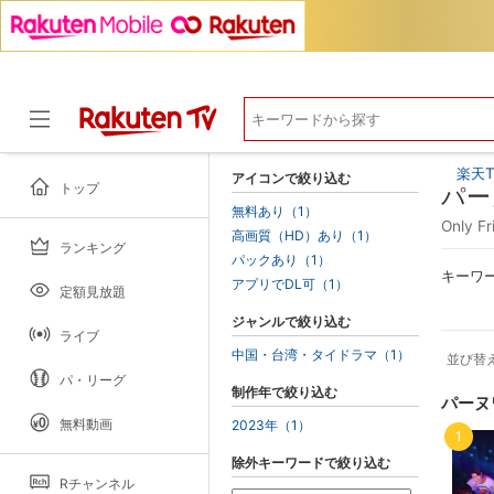
楽天T
アイコンで絞り込む
トップ
パー
無料あり（1）
Only 
高画質（HD）あり（1）
ランキング
ドラマ
パックあり（1）
キーワ
アプリでDL可（1）
定額見放題
ジャンルで絞り込む
ライブ
中国・台湾・タイドラマ（1）
並び替
パ・リーグ
制作年で絞り込む
パーヌ
無料動画
2023年（1）
1
除外キーワードで絞り込む
Rチャンネル