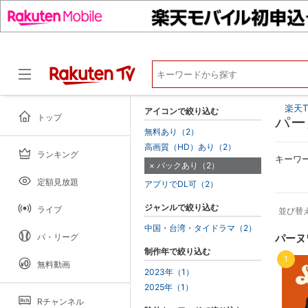
楽天T
アイコンで絞り込む
トップ
パー
無料あり（2）
高画質（HD）あり（2）
ランキング
ドラマ
キーワ
パックあり（2）
定額見放題
アプリでDL可（2）
ジャンルで絞り込む
ライブ
並び替
中国・台湾・タイドラマ（2）
パ・リーグ
パーヌ
制作年で絞り込む
1
無料動画
2023年（1）
2025年（1）
Rチャンネル