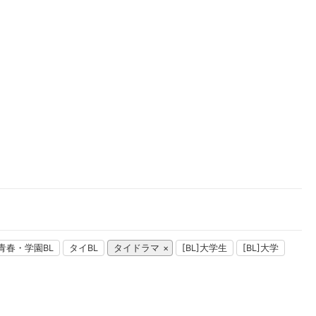
楽天チケット
エンタメニュース
推し楽
青春・学園BL
タイBL
タイドラマ
[BL]大学生
[BL]大学