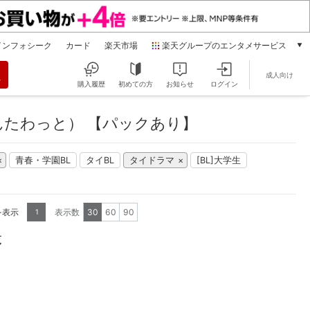
インフォシーク
カード
楽天市場
楽天グループのエンタメサービス
動画配信
成人向け
楽天TV
購入履歴
初めての方
お知らせ
ログイン
本/ゲーム/CD/DVD
楽天ブックス
たわっと） 【パックあり】
電子書籍
楽天Kobo
青春・学園BL
タイBL
タイドラマ
[BL]大学生
雑誌読み放題
楽天マガジン
音楽配信
楽天ミュージック
を表示
表示数
30
60
90
1
動画配信ガイド
覧
Rakuten PLAY
無料テレビ
Rチャンネル
チケット