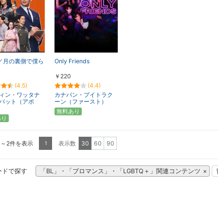
ne／月の裏側で僕ら
Only Friends
￥220
(4.5)
(4.4)
ィン・ワッタナ
カナパン・プイトラク
パット（アポ
ーン（ファースト）
無料あり
あり
1～2件を表示
表示数
30
60
90
1
ードで探す
「BL」・「ブロマンス」・「LGBTQ＋」関連コンテンツ