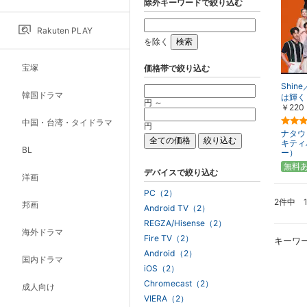
除外キーワードで絞り込む
Rakuten PLAY
を除く
宝塚
価格帯で絞り込む
Shi
韓国ドラマ
は輝く
円 ～
￥220
中国・台湾・タイドラマ
円
ナタウ
キティ
BL
ー）
無料
デバイスで絞り込む
洋画
PC（2）
2件中 
邦画
Android TV（2）
REGZA/Hisense（2）
海外ドラマ
Fire TV（2）
キーワ
Android（2）
国内ドラマ
iOS（2）
Chromecast（2）
成人向け
VIERA（2）