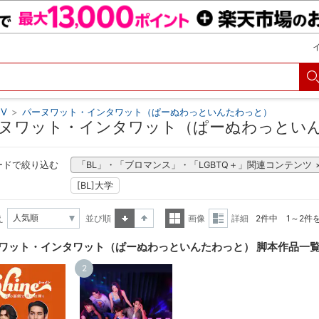
V
>
パーヌワット・インタワット（ぱーぬわっといんたわっと）
ヌワット・インタワット（ぱーぬわっといん
ードで絞り込む
「BL」・「ブロマンス」・「LGBTQ＋」関連コンテンツ
[BL]大学
え
並び順
画像
詳細
2件中 1～2件
昇順
降順
一覧
詳細
ワット・インタワット（ぱーぬわっといんたわっと） 脚本作品一
表示
表示
2