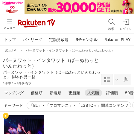
メニュー
検索
ログイン
トップ
パ・リーグ
定額見放題
Rチャンネル
Rakuten PLAY
楽天TV
>
パーヌワット・インタワット（ぱーぬわっといんたわっと）
パーヌワット・インタワット（ぱーぬわっと
いんたわっと）
パーヌワット・インタワット（ぱーぬわっといんたわっ
と） 脚本作品一覧
1件中 1～1件を表示
マッチング
価格順
新着順
更新順
人気順
評価順
50
キーワード
「BL」・「ブロマンス」・「LGBTQ＋」関連コンテンツ
1