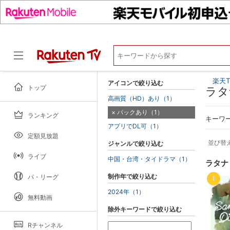
楽天T
アイコンで絞り込む
トップ
ラタ
高画質（HD）あり（1）
パックあり（1）
ランキング
ドラマ
キーワ
アプリでDL可（1）
定額見放題
並び替
ジャンルで絞り込む
ライブ
中国・台湾・タイドラマ（1）
ラタナ
制作年で絞り込む
パ・リーグ
1
2024年（1）
無料動画
除外キーワードで絞り込む
Rチャンネル