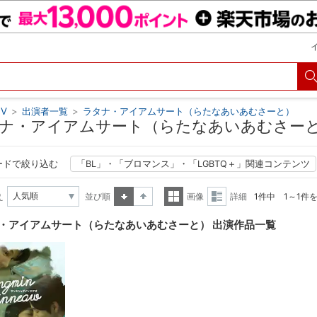
V
>
出演者一覧
>
ラタナ・アイアムサート（らたなあいあむさーと）
ナ・アイアムサート（らたなあいあむさーと
ードで絞り込む
「BL」・「ブロマンス」・「LGBTQ＋」関連コンテンツ
え
並び順
画像
詳細
1件中 1～1件
昇順
降順
一覧
詳細
・アイアムサート（らたなあいあむさーと） 出演作品一覧
表示
表示