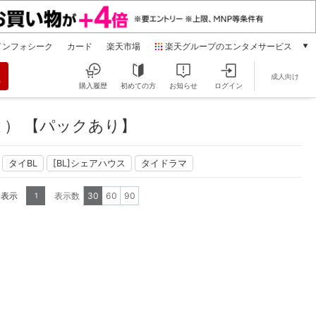
インフォシーク
カード
楽天市場
楽天グループのエンタメサービス
動画配信
成人向け
楽天TV
購入履歴
初めての方
お知らせ
ログイン
本/ゲーム/CD/DVD
楽天ブックス
） 【パックあり】
電子書籍
楽天Kobo
タイBL
[BL]シェアハウス
タイドラマ
雑誌読み放題
楽天マガジン
を表示
表示数
30
60
90
1
音楽配信
楽天ミュージック
動画配信ガイド
Rakuten PLAY
無料テレビ
Rチャンネル
チケット