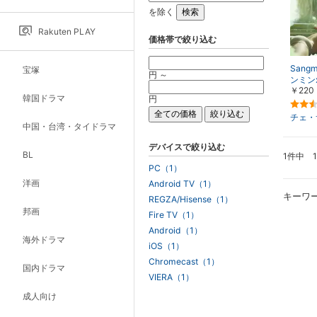
を除く
Rakuten PLAY
価格帯で絞り込む
Sangm
宝塚
円 ～
ンミン
￥220
韓国ドラマ
円
チェ・
中国・台湾・タイドラマ
デバイスで絞り込む
BL
1件中 
PC（1）
洋画
Android TV（1）
キーワ
REGZA/Hisense（1）
邦画
Fire TV（1）
Android（1）
海外ドラマ
iOS（1）
Chromecast（1）
国内ドラマ
VIERA（1）
成人向け