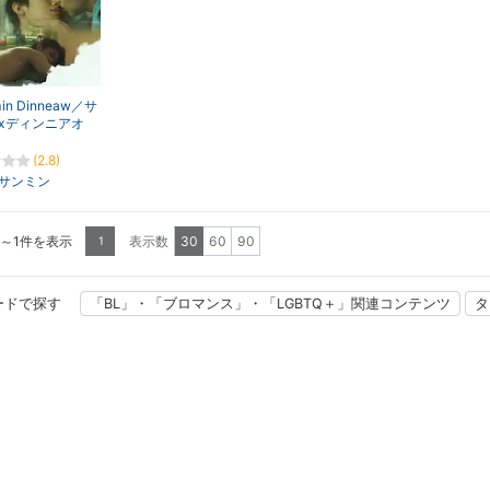
in Dinneaw／サ
xディンニアオ
(2.8)
サンミン
1～1件を表示
表示数
30
60
90
1
ードで探す
「BL」・「ブロマンス」・「LGBTQ＋」関連コンテンツ
タ