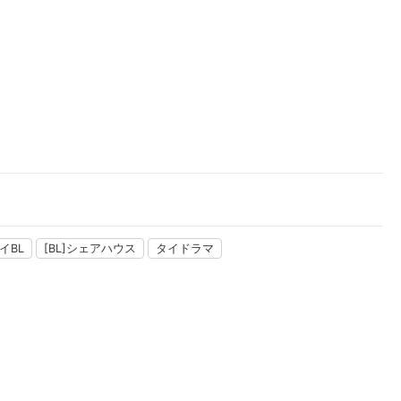
楽天チケット
エンタメニュース
推し楽
イBL
[BL]シェアハウス
タイドラマ