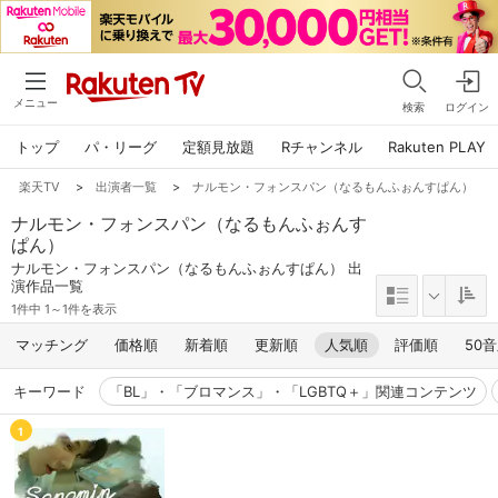
メニュー
検索
ログイン
トップ
パ・リーグ
定額見放題
Rチャンネル
Rakuten PLAY
楽天TV
>
出演者一覧
>
ナルモン・フォンスパン（なるもんふぉんすぱん）
ナルモン・フォンスパン（なるもんふぉんす
ぱん）
ナルモン・フォンスパン（なるもんふぉんすぱん） 出
演作品一覧
1件中 1～1件を表示
マッチング
価格順
新着順
更新順
人気順
評価順
50
キーワード
「BL」・「ブロマンス」・「LGBTQ＋」関連コンテンツ
1